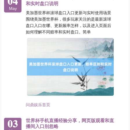
04
和实时盘口说明
May
美加墨世界杯滚球盘口入口更新与实时使用场景
围绕美加墨世界杯，很多玩家关注的是最新滚球
盘口入口在哪、更新频率怎样，以及进入页面后
如何理解不同赔率和实时盘口。简单
问鼎娱乐首页
03
世界杯手机直播经验分享，网页版观看和直
播间入口别忽略