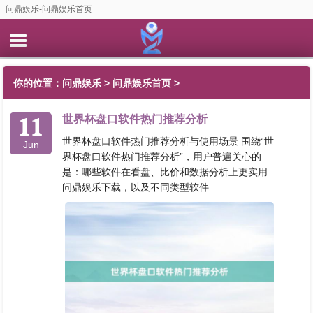
问鼎娱乐-问鼎娱乐首页
你的位置：
问鼎娱乐
>
问鼎娱乐首页
>
11
世界杯盘口软件热门推荐分析
世界杯盘口软件热门推荐分析与使用场景 围绕“世
Jun
界杯盘口软件热门推荐分析”，用户普遍关心的
是：哪些软件在看盘、比价和数据分析上更实用
问鼎娱乐下载，以及不同类型软件