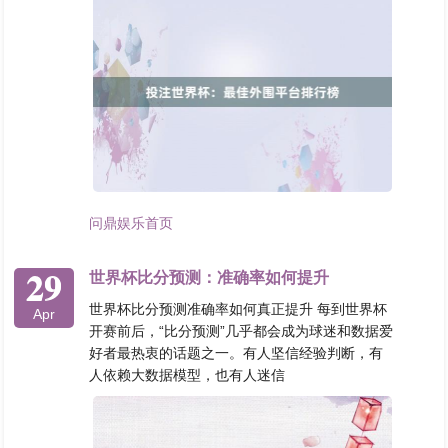
问鼎娱乐首页
29
世界杯比分预测：准确率如何提升
世界杯比分预测准确率如何真正提升 每到世界杯
Apr
开赛前后，“比分预测”几乎都会成为球迷和数据爱
好者最热衷的话题之一。有人坚信经验判断，有
人依赖大数据模型，也有人迷信