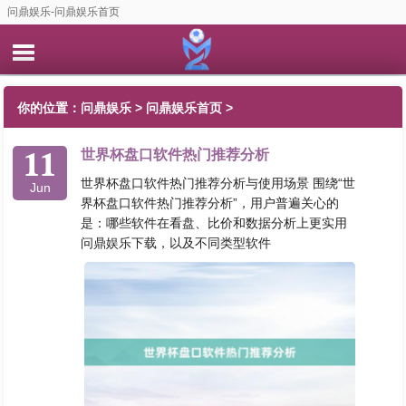
问鼎娱乐-问鼎娱乐首页
你的位置：
问鼎娱乐
>
问鼎娱乐首页
>
11
世界杯盘口软件热门推荐分析
世界杯盘口软件热门推荐分析与使用场景 围绕“世
Jun
界杯盘口软件热门推荐分析”，用户普遍关心的
是：哪些软件在看盘、比价和数据分析上更实用
问鼎娱乐下载，以及不同类型软件