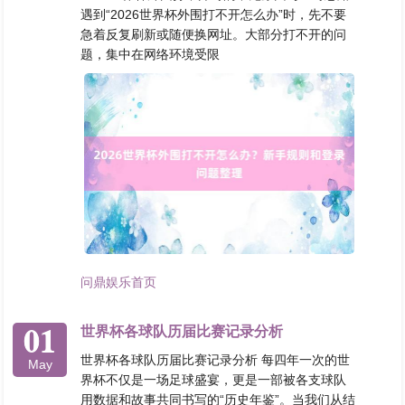
遇到“2026世界杯外围打不开怎么办”时，先不要
急着反复刷新或随便换网址。大部分打不开的问
题，集中在网络环境受限
问鼎娱乐首页
01
世界杯各球队历届比赛记录分析
世界杯各球队历届比赛记录分析 每四年一次的世
May
界杯不仅是一场足球盛宴，更是一部被各支球队
用数据和故事共同书写的“历史年鉴”。当我们从结