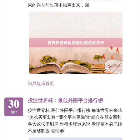
果的兴奋与失落中抽离出来，回
问鼎娱乐首页
30
投注世界杯：最佳外围平台排行榜
投注世界杯 最佳外围平台排行榜 每逢世界杯来临
Apr
“怎么买更划算”“哪个平台更靠谱”就会在朋友圈和
各大论坛里刷屏 对很多球迷来说 看球赛本身已经
不足够刺激 合理参