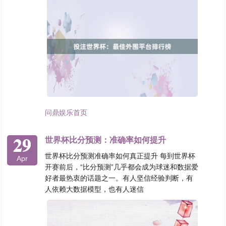
问鼎娱乐首页
29
世界杯比分预测：准确率如何提升
世界杯比分预测准确率如何真正提升 每到世界杯
Apr
开赛前后，“比分预测”几乎都会成为球迷和数据爱
好者最热衷的话题之一。有人坚信经验判断，有
人依赖大数据模型，也有人迷信