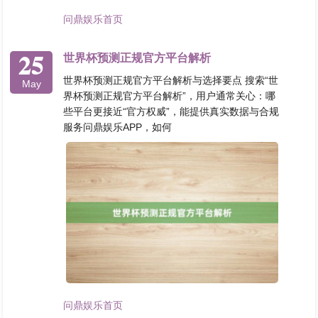
问鼎娱乐首页
25
世界杯预测正规官方平台解析
世界杯预测正规官方平台解析与选择要点 搜索“世
May
界杯预测正规官方平台解析”，用户通常关心：哪
些平台更接近“官方权威”，能提供真实数据与合规
服务问鼎娱乐APP，如何
问鼎娱乐首页