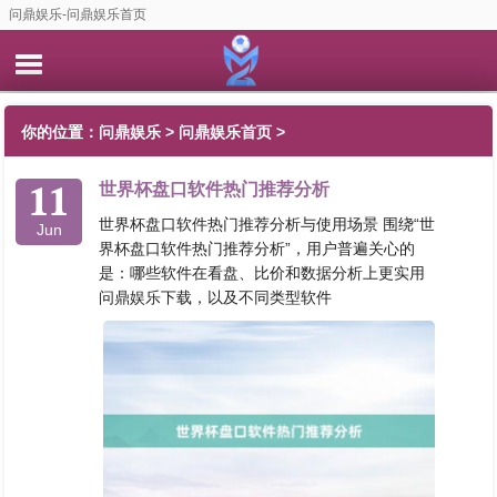
问鼎娱乐-问鼎娱乐首页
你的位置：
问鼎娱乐
>
问鼎娱乐首页
>
11
世界杯盘口软件热门推荐分析
世界杯盘口软件热门推荐分析与使用场景 围绕“世
Jun
界杯盘口软件热门推荐分析”，用户普遍关心的
是：哪些软件在看盘、比价和数据分析上更实用
问鼎娱乐下载，以及不同类型软件