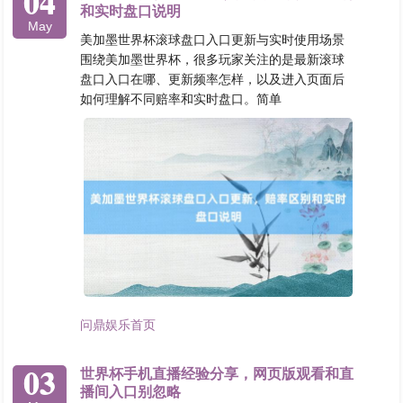
04
和实时盘口说明
May
美加墨世界杯滚球盘口入口更新与实时使用场景
围绕美加墨世界杯，很多玩家关注的是最新滚球
盘口入口在哪、更新频率怎样，以及进入页面后
如何理解不同赔率和实时盘口。简单
问鼎娱乐首页
03
世界杯手机直播经验分享，网页版观看和直
播间入口别忽略