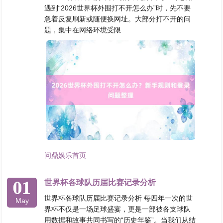
遇到“2026世界杯外围打不开怎么办”时，先不要
急着反复刷新或随便换网址。大部分打不开的问
题，集中在网络环境受限
问鼎娱乐首页
01
世界杯各球队历届比赛记录分析
世界杯各球队历届比赛记录分析 每四年一次的世
May
界杯不仅是一场足球盛宴，更是一部被各支球队
用数据和故事共同书写的“历史年鉴”。当我们从结