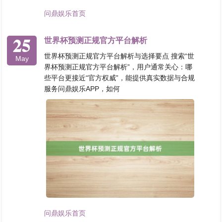
问鼎娱乐首页
25
世界杯预测正规官方平台解析
世界杯预测正规官方平台解析与选择要点 搜索“世
May
界杯预测正规官方平台解析”，用户通常关心：哪
些平台更接近“官方权威”，能提供真实数据与合规
服务问鼎娱乐APP，如何
问鼎娱乐首页