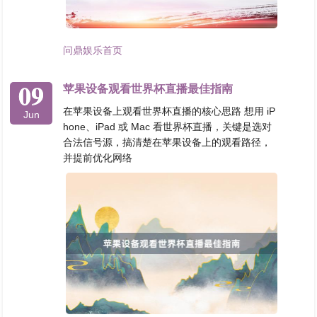
问鼎娱乐首页
09
苹果设备观看世界杯直播最佳指南
在苹果设备上观看世界杯直播的核心思路 想用 iP
Jun
hone、iPad 或 Mac 看世界杯直播，关键是选对
合法信号源，搞清楚在苹果设备上的观看路径，
并提前优化网络