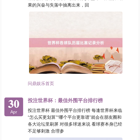
果的兴奋与失落中抽离出来，回
问鼎娱乐首页
30
投注世界杯：最佳外围平台排行榜
投注世界杯 最佳外围平台排行榜 每逢世界杯来临
Apr
“怎么买更划算”“哪个平台更靠谱”就会在朋友圈和
各大论坛里刷屏 对很多球迷来说 看球赛本身已经
不足够刺激 合理参