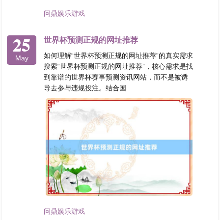
问鼎娱乐游戏
25
世界杯预测正规的网址推荐
如何理解“世界杯预测正规的网址推荐”的真实需求
May
搜索“世界杯预测正规的网址推荐”，核心需求是找
到靠谱的世界杯赛事预测资讯网站，而不是被诱
导去参与违规投注。结合国
问鼎娱乐游戏