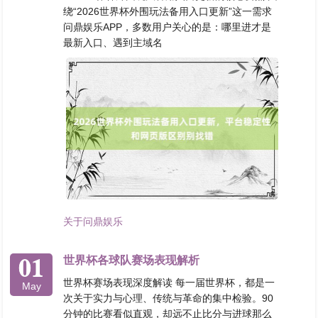
绕“2026世界杯外围玩法备用入口更新”这一需求
问鼎娱乐APP，多数用户关心的是：哪里进才是
最新入口、遇到主域名
关于问鼎娱乐
01
世界杯各球队赛场表现解析
世界杯赛场表现深度解读 每一届世界杯，都是一
May
次关于实力与心理、传统与革命的集中检验。90
分钟的比赛看似直观，却远不止比分与进球那么