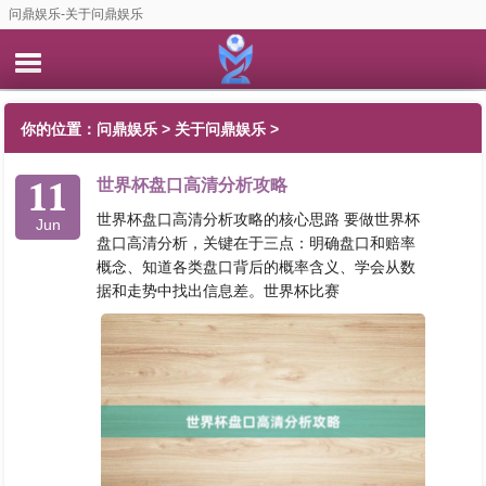
问鼎娱乐-关于问鼎娱乐
你的位置：
问鼎娱乐
>
关于问鼎娱乐
>
11
世界杯盘口高清分析攻略
世界杯盘口高清分析攻略的核心思路 要做世界杯
Jun
盘口高清分析，关键在于三点：明确盘口和赔率
概念、知道各类盘口背后的概率含义、学会从数
据和走势中找出信息差。世界杯比赛