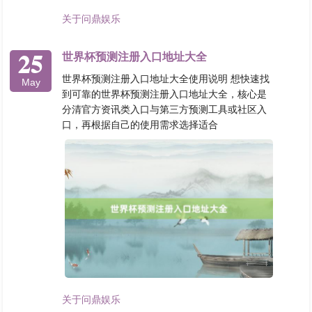
关于问鼎娱乐
25
世界杯预测注册入口地址大全
世界杯预测注册入口地址大全使用说明 想快速找
May
到可靠的世界杯预测注册入口地址大全，核心是
分清官方资讯类入口与第三方预测工具或社区入
口，再根据自己的使用需求选择适合
关于问鼎娱乐