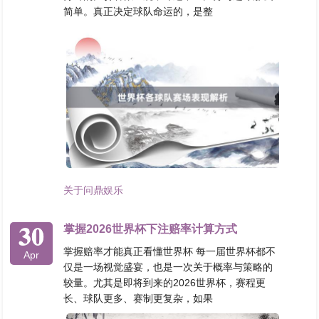
简单。真正决定球队命运的，是整
关于问鼎娱乐
30
掌握2026世界杯下注赔率计算方式
掌握赔率才能真正看懂世界杯 每一届世界杯都不
Apr
仅是一场视觉盛宴，也是一次关于概率与策略的
较量。尤其是即将到来的2026世界杯，赛程更
长、球队更多、赛制更复杂，如果