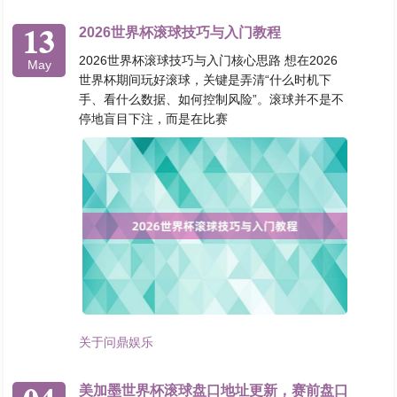
13
2026世界杯滚球技巧与入门教程
2026世界杯滚球技巧与入门核心思路 想在2026
May
世界杯期间玩好滚球，关键是弄清“什么时机下
手、看什么数据、如何控制风险”。滚球并不是不
停地盲目下注，而是在比赛
关于问鼎娱乐
美加墨世界杯滚球盘口地址更新，赛前盘口