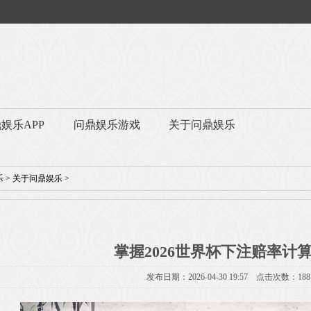
娱乐APP
问鼎娱乐游戏
关于问鼎娱乐
乐
>
关于问鼎娱乐
>
掌握2026世界杯下注赔率计
发布日期：2026-04-30 19:57 点击次数：188