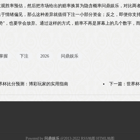
主观胜率预估，然后把市场给出的赔率换算为隐含概率问鼎娱乐，对比两
出于情绪偏见，那么这种差异就值得下注一小部分资金；反之，即便你支
势”，也要学会放弃。通过这样的方式，赔率不再是屏幕上的几个数字，而
掌握
下注
2026
问鼎娱乐
界杯比分预测：博彩玩家的实用指南
下一篇：
世界杯
Powered by
问鼎娱乐
@2013-2022
RSS地图
HTML地图