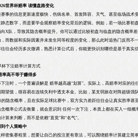
026世界杯赔率 读懂盘路变化
级赛事的信息更新速度极快，伤病名单、首发阵容、天气、甚至临场战术
静态数字，而是要学会观察赔率变化背后的逻辑。例如，若一场比赛初盘X队
向X队，导致其隐含概率提升。你可以通过比较初盘与临盘的隐含概率差异
，而数据和实际因素并未发生同等程度的变化，那么此时追热门反而不一定
率往往会经历多次微调，熟悉计算公式后，你能更快识别哪些是基于真实信
赔率高不等于赚得多
界杯下注时，一个普遍误解是 赔率越高越“划算”。实际上，高赔率对应的往
期望值，很容易在连续失利中透支本金。比如，某支弱旅在对阵超级强队时给
11.11的隐含概率，且在实际足球比赛中，双方实力差距往往会让真实胜
隐含概率公式去衡量，就会意识到 任何一次下注，本质上都在买入一组概
计算来判断，而不是依赖“直觉”和“名气”。
用到个人策略中
杯这样密集赛程里，想要让自己的投注更有章法，可以围绕赔率计算建立简