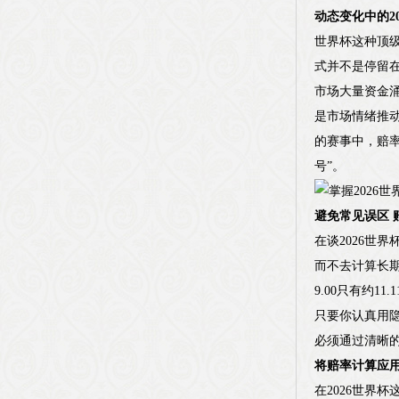
动态变化中的2
世界杯这种顶
式并不是停留在
市场大量资金涌
是市场情绪推动
的赛事中，赔
号”。
避免常见误区 
在谈2026世
而不去计算长期
9.00只有约
只要你认真用
必须通过清晰的
将赔率计算应
在2026世界