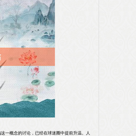
站
这一概念的讨论，已经在球迷圈中提前升温。人