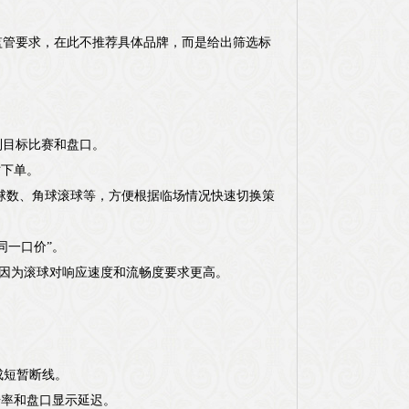
监管要求，在此不推荐具体品牌，而是给出筛选标
到目标比赛和盘口。
时下单。
球数、角球滚球等，方便根据临场情况快速切换策
同一口价”。
，因为滚球对响应速度和流畅度要求更高。
成短暂断线。
赔率和盘口显示延迟。