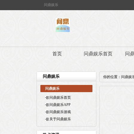
问鼎娱乐
首页
问鼎娱乐首页
问鼎
问鼎娱乐
你的位置：
问鼎娱
问鼎娱乐
问鼎娱乐首页
问鼎娱乐APP
问鼎娱乐游戏
关于问鼎娱乐