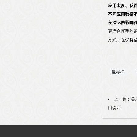
应用太多、反
不同应用数据
夜深比赛影响
更适合新手的组
方式，在保持
世界杯
上一篇：
美
口说明