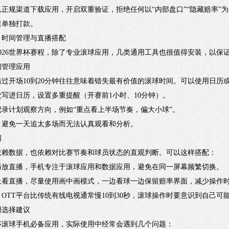
从正规渠道下载应用，开启双重验证，拒绝任何以“内部盘口”“隐藏赔率”
里单独打款。
：时间管理与直播搭配
026世界杯赛程，除了专业滚球应用，几类通用工具也很值得安装，以保证在手
间管理应用
过开场10到20分钟往往意味着错失最有价值的滚球时间。可以使用日历
写进日历，设置多重提醒（开赛前1小时、10分钟）。
录计划观察方向，例如“重点看上半场节奏，偏大小球”。
，避免一天追太多场而无法认真观看和分析。
同
依赖数据，也依赖对比赛节奏和球员状态的直观判断。可以这样搭配：
播放直播，手机专注于滚球应用和数据应用，避免在同一屏幕频繁切换。
上看直播，尽量使用画中画模式，一边看球一边保留赔率界面，减少操作
OTT平台比传统有线电视通常慢10到30秒，滚球操作时要意识到自己可能
用选择建议
界杯滚球手机必备应用，实际使用中经常会遇到几个问题：