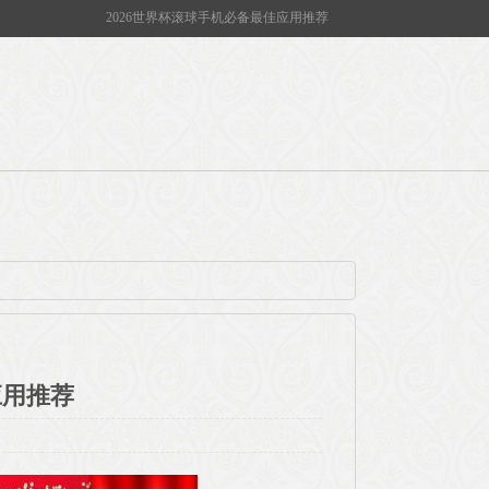
2026世界杯滚球手机必备最佳应用推荐
应用推荐