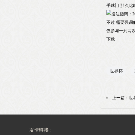
手球门 那么此
不过 需要强调
仅参与一到两次
下载
世界杯
上一篇：
世
友情链接：