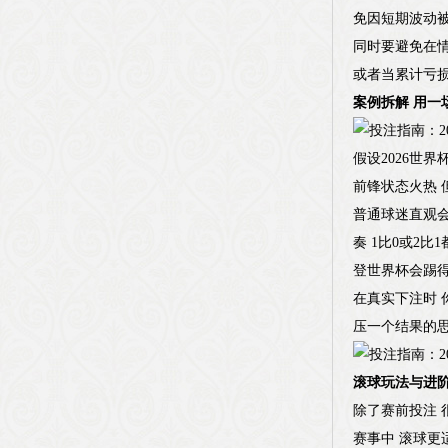
免因短期波动被
同时要避免在情
或者当累计亏损
案例拆解 用一
假设2026世
前锋状态火热 但
普通球迷直观会
奏 1比0或2
登世界杯会踢得
在真实下注时 
压一个结果的思
滚球玩法与进阶
除了赛前投注 
赛事中 滚球更