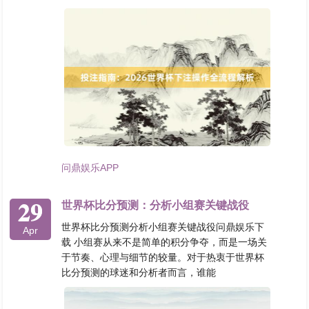
问鼎娱乐APP
29
世界杯比分预测：分析小组赛关键战役
世界杯比分预测分析小组赛关键战役问鼎娱乐下
Apr
载 小组赛从来不是简单的积分争夺，而是一场关
于节奏、心理与细节的较量。对于热衷于世界杯
比分预测的球迷和分析者而言，谁能