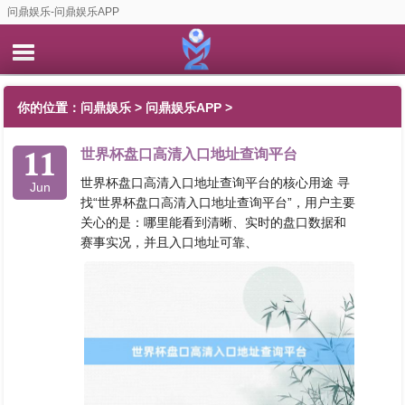
问鼎娱乐-问鼎娱乐APP
你的位置：
问鼎娱乐
>
问鼎娱乐APP
>
11
世界杯盘口高清入口地址查询平台
世界杯盘口高清入口地址查询平台的核心用途 寻
Jun
找“世界杯盘口高清入口地址查询平台”，用户主要
关心的是：哪里能看到清晰、实时的盘口数据和
赛事实况，并且入口地址可靠、