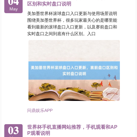
04
区别和实时盘口说明
May
美加墨世界杯滚球盘口入口更新与使用场景说明
围绕美加墨世界杯，很多玩家最关心的是哪里能
看到最新的滚球盘口入口更新，以及赛前盘口和
实时盘口之间到底有什么区别。入口
问鼎娱乐APP
03
世界杯手机直播网站推荐，手机观看和AP
P观看说明