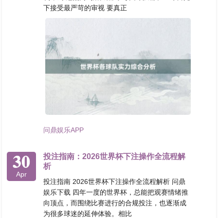
下接受最严苛的审视 要真正
问鼎娱乐APP
30
投注指南：2026世界杯下注操作全流程解
析
Apr
投注指南 2026世界杯下注操作全流程解析 问鼎
娱乐下载 四年一度的世界杯，总能把观赛情绪推
向顶点，而围绕比赛进行的合规投注，也逐渐成
为很多球迷的延伸体验。相比